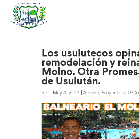
Los usulutecos opina
remodelación y rein
Molno. Otra Promes
de Usulután.
por
|
May 4, 2017
|
Alcalde
,
Proyectos
|
0 Co