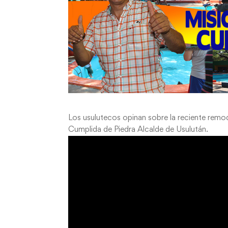
Los usulutecos opinan sobre la reciente remo
Cumplida de Piedra Alcalde de Usulután.