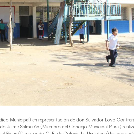
ndico Municipal) en representación de don Salvador Lovo Contrer
do Jaime Salmerón (Miembro del Concejo Municipal Plural) realiz
rael Rivas (Director del C. E. de Colonia La Usuluteca) las que ser