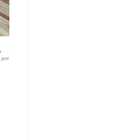
a
a por