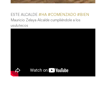
ESTE ALCALDE
#
HA
#
COMENZADO
#
BIEN
Mauricio Zelaya Alcalde cumpliéndole a los
usulutecos