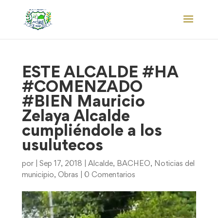
ESTE ALCALDE #HA
#COMENZADO
#BIEN Mauricio
Zelaya Alcalde
cumpliéndole a los
usulutecos
por
|
Sep 17, 2018
|
Alcalde
,
BACHEO
,
Noticias del
municipio
,
Obras
|
0 Comentarios