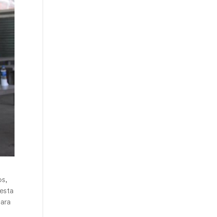
os,
esta
dara