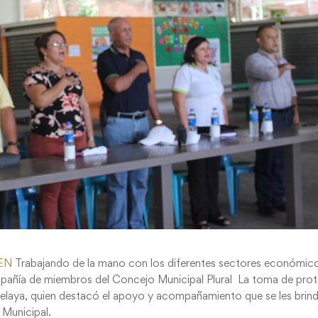
EN
Trabajando de la mano con los diferentes sectores económic
mpañía de miembros del Concejo Municipal Plural La toma de prot
Zelaya, quien destacó el apoyo y acompañamiento que se les brin
 Municipal.