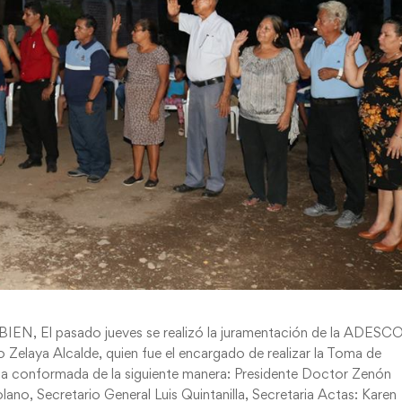
BIEN, El pasado jueves se realizó la juramentación de la ADESC
o Zelaya Alcalde, quien fue el encargado de realizar la Toma de
ueda conformada de la siguiente manera: Presidente Doctor Zenón
no, Secretario General Luis Quintanilla, Secretaria Actas: Karen