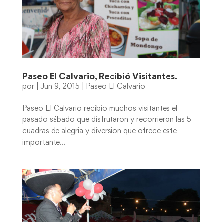
Paseo El Calvario, Recibió Visitantes.
por
|
Jun 9, 2015
|
Paseo El Calvario
Paseo El Calvario recibio muchos visitantes el
pasado sábado que disfrutaron y recorrieron las 5
cuadras de alegria y diversion que ofrece este
importante...