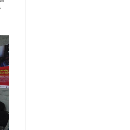
nal
s