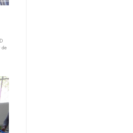
ID
r de