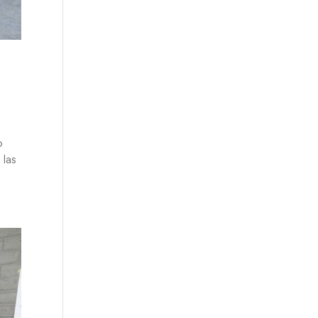
o
 las