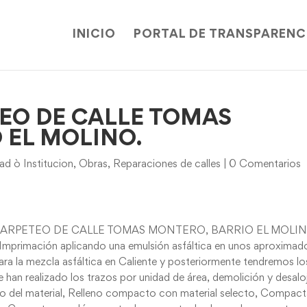
INICIO
PORTAL DE TRANSPARENC
TEO DE CALLE TOMAS
 EL MOLINO.
d ò Institucion
,
Obras
,
Reparaciones de calles
|
0 Comentarios
to RECARPETEO DE CALLE TOMAS MONTERO, BARRIO EL MOLI
e Imprimación aplicando una emulsión asfáltica en unos aproximad
ara la mezcla asfáltica en Caliente y posteriormente tendremos lo
 han realizado los trazos por unidad de área, demolición y desalo
jo del material, Relleno compacto con material selecto, Compac