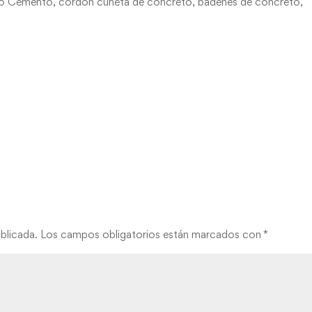
elo Cemento, cordón cuneta de concreto, badenes de concreto,
blicada.
Los campos obligatorios están marcados con
*