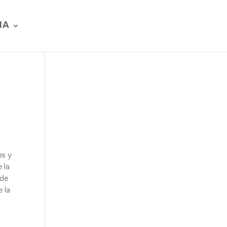
IA
es y
 la
 de
e la