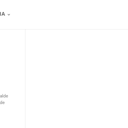
IA
calde
 de