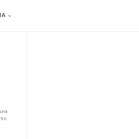
IA
 una
ntro