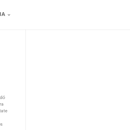
IA
ndó
ra
tate
es