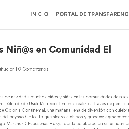
INICIO
PORTAL DE TRANSPARENC
os Niñ@s en Comunidad El
itucion
|
0 Comentarios
poca de navidad a muchos niños y niñas en las comunidades de nues
i, Alcalde de Usulután recientemente realizó a través de persona
de Colonia Continental, una mañana llena de diversión con quiebr
ción del payaso Cototito que alegro a chicos y grandes; agradecemo
go Martínez ( Pupuserías Roxy), por la colaboración en brindarnos