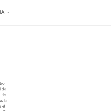
IA
tro
l de
a de
s la
 el