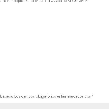
uestro municipio. Paco Meardi, TU Alcalde SI CUMPLE.
blicada.
Los campos obligatorios están marcados con
*