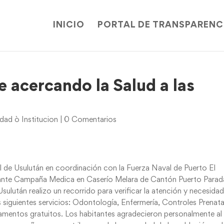
INICIO
PORTAL DE TRANSPARENC
 acercando la Salud a las
ad ò Institucion
|
0 Comentarios
l de Usulután en coordinación con la Fuerza Naval de Puerto El
ante Campaña Medica en Caserío Melara de Cantón Puerto Parad
sulután realizo un recorrido para verificar la atención y necesida
 siguientes servicios: Odontología, Enfermería, Controles Prenata
mentos gratuitos. Los habitantes agradecieron personalmente al 