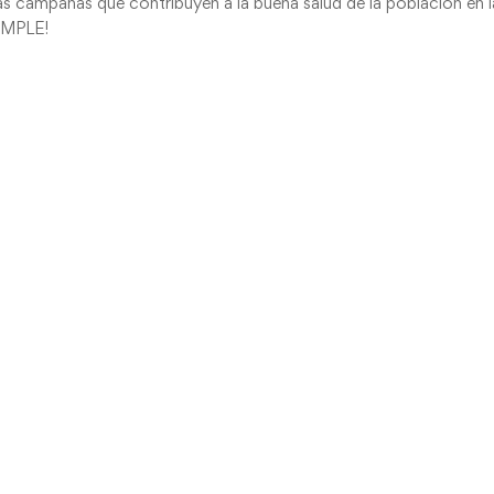
s campañas que contribuyen a la buena salud de la población en l
UMPLE!