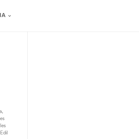
IA
a,
des
les
Edil