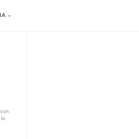
IA
n con
 lo