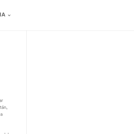
IA
ar
tán,
la