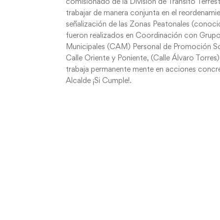
comisionado de la División de Tránsito Terrest
trabajar de manera conjunta en el reordenamie
señalización de las Zonas Peatonales (conoci
fueron realizados en Coordinación con Gru
Municipales (CAM) Personal de Promoción Socia
Calle Oriente y Poniente, (Calle Álvaro Torr
trabaja permanente mente en acciones concret
Alcalde ¡Si Cumple!.