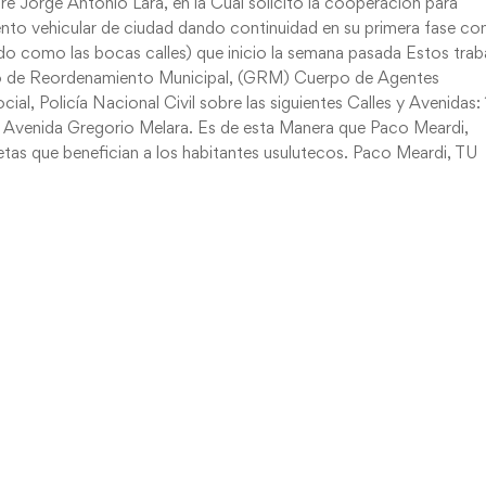
re Jorge Antonio Lara, en la Cual solicitó la cooperación para
nto vehicular de ciudad dando continuidad en su primera fase con
do como las bocas calles) que inicio la semana pasada Estos trab
po de Reordenamiento Municipal, (GRM) Cuerpo de Agentes
l, Policía Nacional Civil sobre las siguientes Calles y Avenidas: 
es) Avenida Gregorio Melara. Es de esta Manera que Paco Meardi,
as que benefician a los habitantes usulutecos. Paco Meardi, TU