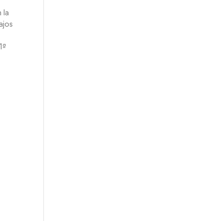
 la
ajos
1ª