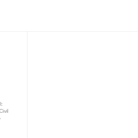
l:
Civil
o