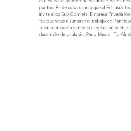
establecer el periodo de desarrollo de los Fe
puntos. Es de esta manera que el Edil usulute
invita a los Sub Comités, Empresa Privada loc
fuerzas vivas a sumarse al trabajo de Planifi
traen recreación y mucha alegría a un pueblo 
desarrollo de Usulután. Paco Meardi, TU Alca