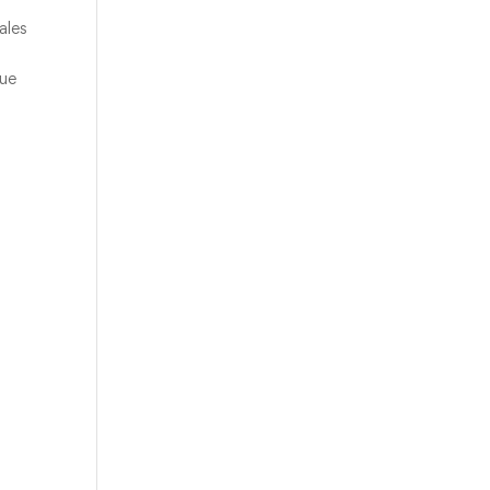
ales
que
l