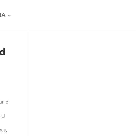
IA
ad
eunió
 El
nas,