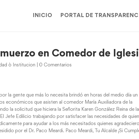
INICIO
PORTAL DE TRANSPARENC
lmuerzo en Comedor de Igles
ad ò Institucion
|
0 Comentarios
or la gente que más lo necesita brindó en horas del medio día un
os económicos que asisten al comedor María Auxiliadora de la
ndo la solicitud que hiciera la Señorita Karen González Reina de l
El Jefe Edilicio trabajando por satisfacer las necesidades de quie
ódicamente para ayudar a los más necesitados quienes agradeciero
sidido por el Dr. Paco Meardi. Paco Meardi, Tu Alcalde ¡Si Cumpl