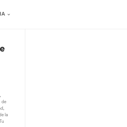
IA
te
,
s de
ad,
de la
 Tu