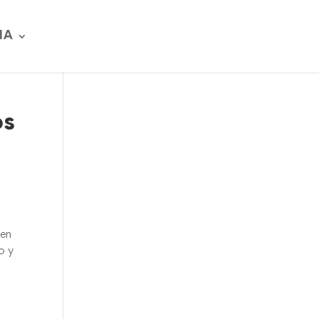
IA
os
ien
o y
á