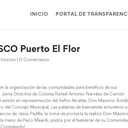
INICIO
PORTAL DE TRANSPARENC
CO Puerto El Flor
titucion
|
0 Comentarios
en la organización de las comunidades para beneficio de sus
 la Junta Directiva de Colonia Rafael Antonio Narváez de Cantón
e asistió en representación del Señor Alcalde, Don Mauricio Bonill
 del Concejo Municipal. Las palabras de bienvenida estuvieron a
cos de Jesús Padilla, la toma de protesta la realizó Don Maurici
 de la mano de Paco Meardi, unidos por el bienestar de su Comunida
á Cumpliendo!