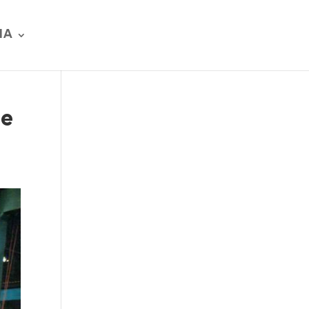
IA
de