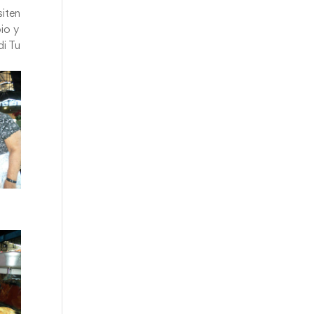
siten
io y
di Tu