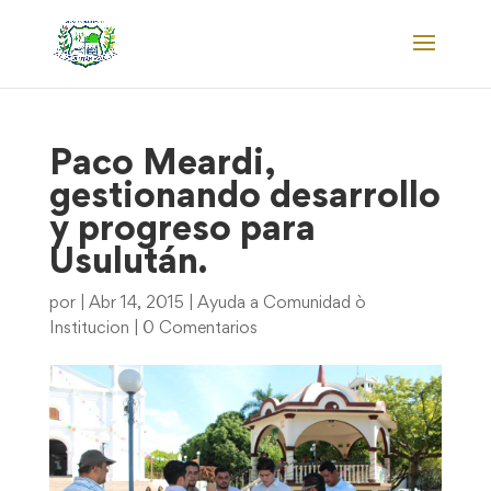
Paco Meardi,
gestionando desarrollo
y progreso para
Usulután.
por
|
Abr 14, 2015
|
Ayuda a Comunidad ò
Institucion
|
0 Comentarios