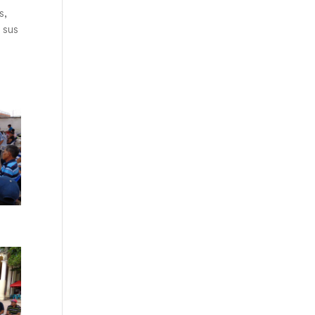
s,
 sus