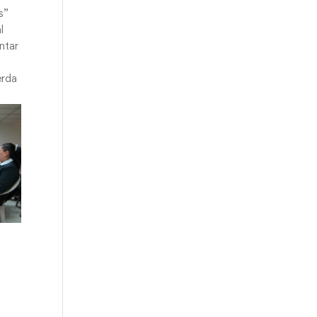
s”
l
ntar
erda