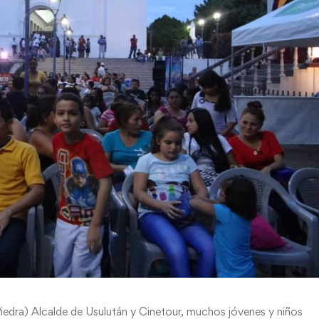
iedra) Alcalde de Usulután y Cinetour, muchos jóvenes y niños