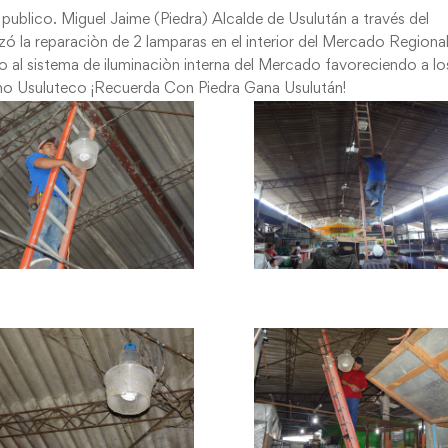
ublico. Miguel Jaime (Piedra) Alcalde de Usulután a través del
zó la reparaciòn de 2 lamparas en el interior del Mercado Regional
o al sistema de iluminaciòn interna del Mercado favoreciendo a lo
ano Usuluteco ¡Recuerda Con Piedra Gana Usulután!