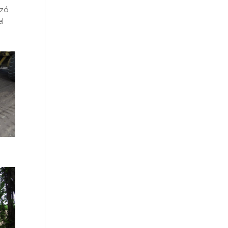
izó
el