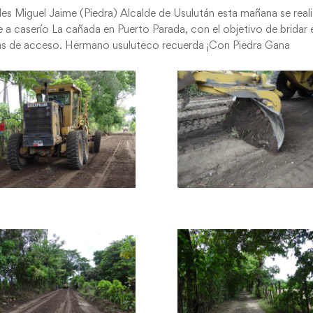
es Miguel Jaime (Piedra) Alcalde de Usulután esta mañana se real
 a caserío La cañada en Puerto Parada, con el objetivo de bridar 
as de acceso. Hermano usuluteco recuerda ¡Con Piedra Gana