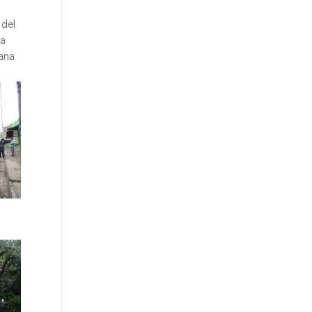
 del
 a
Gana