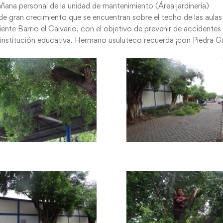
añana personal de la unidad de mantenimiento (Área jardinería)
 de gran crecimiento que se encuentran sobre el techo de las aulas
iente Barrio el Calvario, con el objetivo de prevenir de accidentes
a institución educativa. Hermano usuluteco recuerda ¡con Piedra 