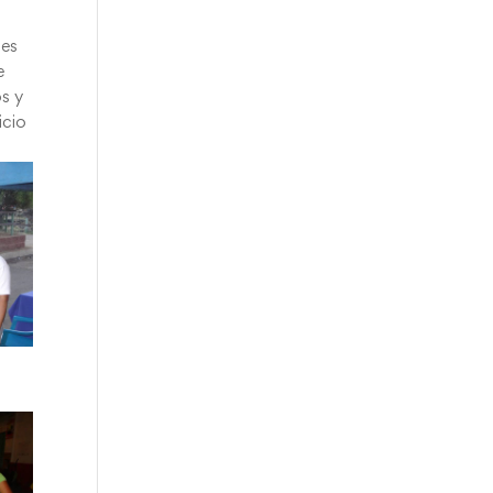
tes
e
os y
icio