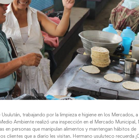
Usulután, trabajando por la limpieza e higiene en los Mercados, a
e Medio Ambiente realizó una inspección en el Mercado Municipal,
cillas en personas que manipulan alimentos y mantengan hábitos de
 los clientes que a diario les visitan. Hermano usuluteco recuerda 