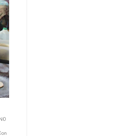
 N0
¡Con