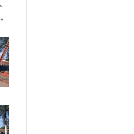
os
de