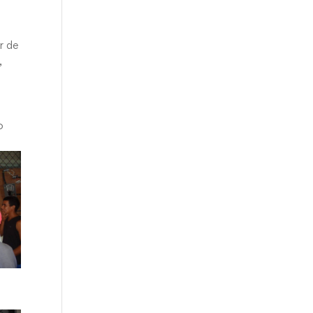
r de
,
o