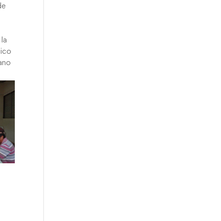
de
 la
tico
mano