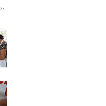
con
o