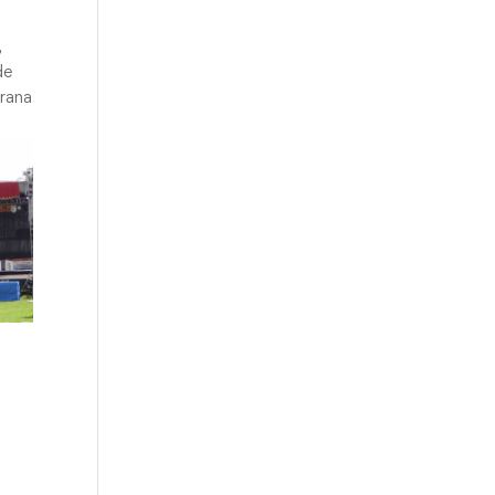
,
de
erana