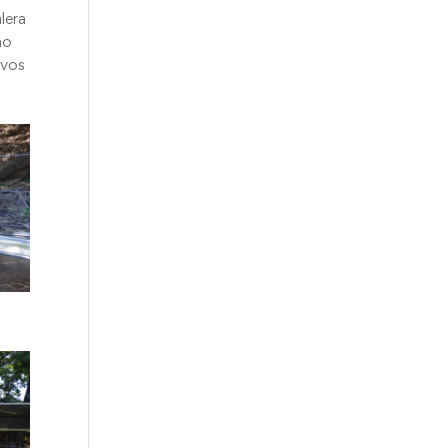
lera
no
ivos