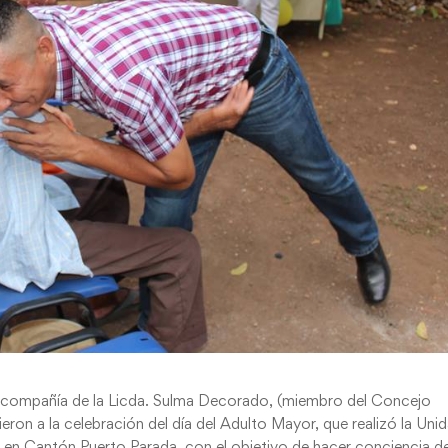
en compañía de la Licda. Sulma Decorado, (miembro del Concejo
ieron a la celebración del día del Adulto Mayor, que realizó la Uni
en Cantón Puerto Parada, con el objetivo de hacer conciencia de