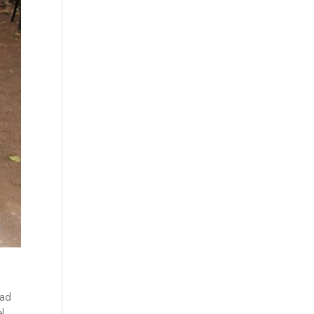
dad
l