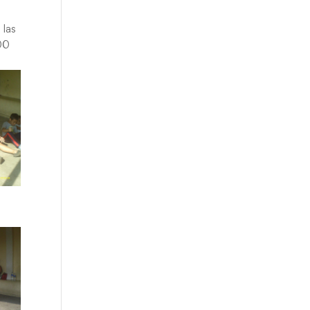
 las
:00