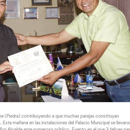
me (Piedra) contribuyendo a que muchas parejas constituyan
. Esta mañana en las instalaciones del Palacio Municipal se llevaro
eñor Alcalde ante numeroso público. Evento en el que 3 felices par