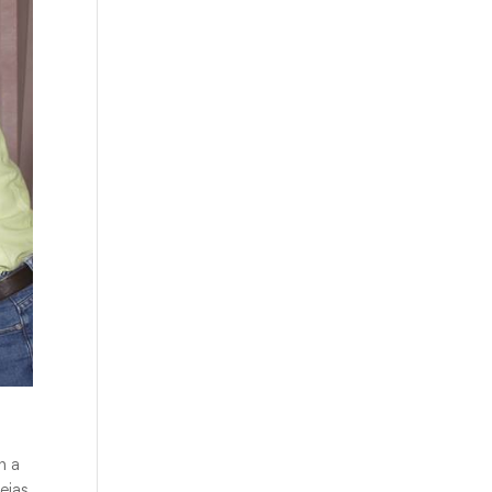
n a
ejas