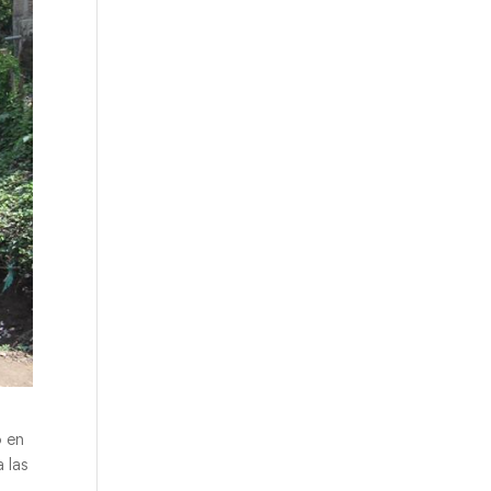
o en
 las