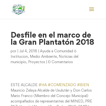
Desfile en el marco de
la Gran Plantatón 2018
por
|
Jul 4, 2018
|
Ayuda a Comunidad ò
Institucion
,
Medio Ambiente
,
Noticias del
municipio
,
Proyectos
|
0 Comentarios
ESTE ALCALDE
#
HA
#
COMENZADO
#
BIEN
Mauricio Zelaya Alcalde de Usulután y Don Carlos
Mario Franco (Miembro del Concejo Municipal)
acompañados de representantes del MINED, PRE