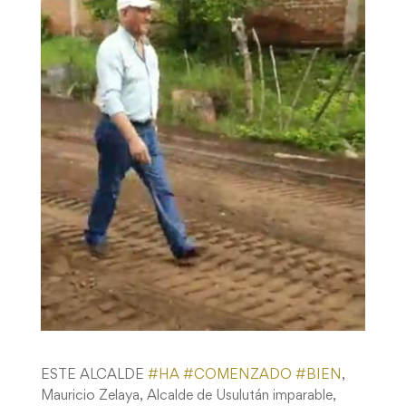
ESTE ALCALDE
#
HA
#
COMENZADO
#
BIEN
,
Mauricio Zelaya, Alcalde de Usulután imparable,