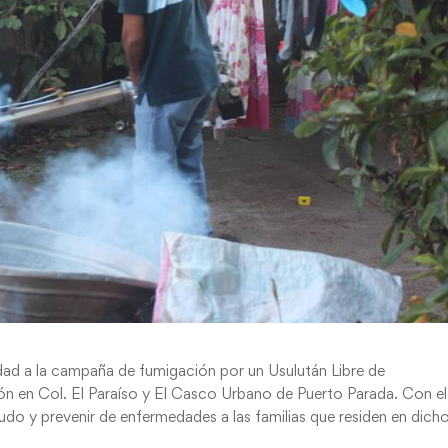
dad a la campaña de fumigación por un Usulután Libre de
n en Col. El Paraíso y El Casco Urbano de Puerto Parada. Con el
cudo y prevenir de enfermedades a las familias que residen en dich