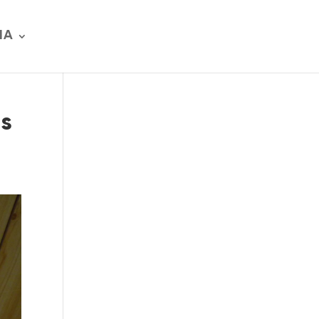
IA
os