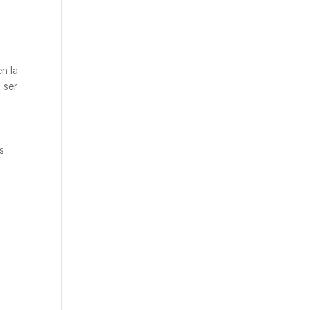
n la
 ser
o
s