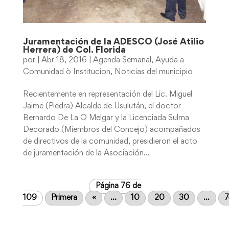
Juramentación de la ADESCO (José Atilio
Herrera) de Col. Florida
por
|
Abr 18, 2016
|
Agenda Semanal
,
Ayuda a
Comunidad ò Institucion
,
Noticias del municipio
Recientemente en representación del Lic. Miguel
Jaime (Piedra) Alcalde de Usulután, el doctor
Bernardo De La O Melgar y la Licenciada Sulma
Decorado (Miembros del Concejo) acompañados
de directivos de la comunidad, presidieron el acto
de juramentación de la Asociación...
Página 76 de
109
Primera
«
...
10
20
30
...
7